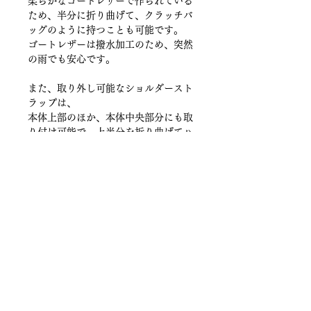
柔らかなゴートレザーで作られている
ため、半分に折り曲げて、クラッチバ
ッグのように持つことも可能です。
ゴートレザーは撥水加工のため、突然
の雨でも安心です。
また、取り外し可能なショルダースト
ラップは、
本体上部のほか、本体中央部分にも取
り付け可能で、上半分を折り曲げてハ
ーフサイズにしたショルダーバッグと
しても使用可能。
様々なシーンでお使いいただけます。
裏地は、中身が見やすいよう、差し色
の赤を採用しています。
■A4サイズOK
■長財布OK
■取り外し可能ストラップ付