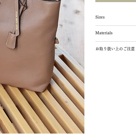
Sizes
W30(底部23)cm×H30.
Materials
Weight: 0.45kg
ストラップ長さ: 82.5〜
本体：やぎ革（撥水加
お取り扱い上のご注意
裏地：綿100%
金具：GOLD
■皮革製品のお取り扱
革製品は水濡れ・汗・
の紫外線等で変色等が
使用や保管状況にはご
■皮革製品のお手入れ
水に濡れると、シミや
りますので、雨等に濡
に拭き、吸水性のある
い。
汗や手垢がカビ等の原
ったタオル等でよく拭
れて保管してください
避けてください。