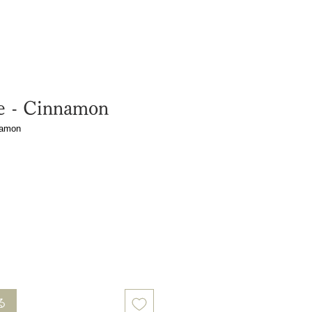
e - Cinnamon
namon
る