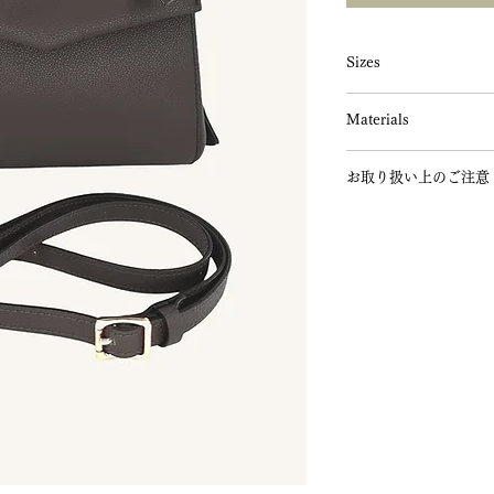
Sizes
W24cm×H17cm×D14
Materials
Weight: 0.61kg
ハンドル長さ: 26cm
本体：牛床革
ストラップ長さ: 82.5〜
お取り扱い上のご注意
裏地：綿100%
金具：GOLD
■皮革製品のお取り扱
革製品は水濡れ・汗・
の紫外線等で変色等が
使用や保管状況にはご
■皮革製品のお手入れ
水に濡れると、シミや
りますので、雨等に濡
に拭き、吸水性のある
い。
汗や手垢がカビ等の原
ったタオル等でよく拭
れて保管してください
避けてください。