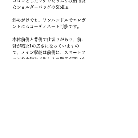
コロンとしたマチでたっぷり収納可能
なショルダーバッグのSibilla。
斜めがけでも、ワンハンドルでエレガ
ントにもコーディネート可能です。
本体前側と背側で仕切りがあり、前:
背が約2:1の広さになっていますの
で、メイン収納は前側に、スマートフ
ォンや小物など出し入れ頻度が高いも
のは背側にどうぞ。
前側はマグネット式で大きく開き、背
側はジッパー付きになっています。
取り外し可能なショルダーストラップ
は斜めがけまで調節可能です。
■長財布OK
■取り外し可能ストラップ付